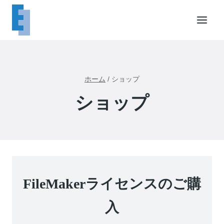
内
容
を
ス
キ
ッ
ホーム
/
ショップ
プ
ショップ
FileMakerライセンスのご購
入