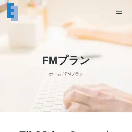
内
容
を
ス
キ
ッ
プ
FMプラン
ホーム
/
FMプラン