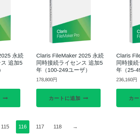
r 2025 永続
Claris FileMaker 2025 永続
Claris F
ス 追加5
同時接続ライセンス 追加5
同時接続
）
年（100-249ユーザ）
年（25-
178,800
円
236,160
円
加
カートに追加
カー
115
116
117
118
→