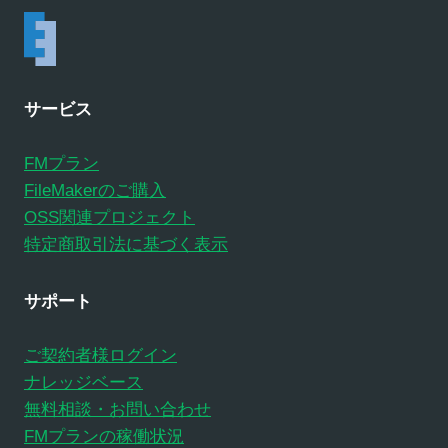
アカデミック/NPO T6（250-499人）
60
アカデミック/NPO T7（500-999人）
60
アカデミック/NPO T8（1000+人）
60
サービス
FMプラン
FileMakerのご購入
OSS関連プロジェクト
特定商取引法に基づく表示
サポート
ご契約者様ログイン
ナレッジベース
無料相談・お問い合わせ
FMプランの稼働状況