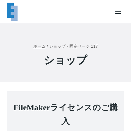
内
容
を
ス
キ
ッ
ホーム
/
ショップ
- 固定ページ 117
プ
ショップ
FileMakerライセンスのご購
入