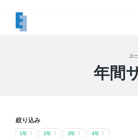
内
容
を
ス
キ
ッ
プ
ホー
年間
絞り込み
1年
7
2年
7
3年
7
4年
7