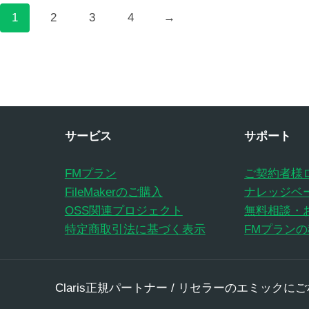
1
2
3
4
→
サービス
サポート
FMプラン
ご契約者様
FileMakerのご購入
ナレッジベ
OSS関連プロジェクト
無料相談・
特定商取引法に基づく表示
FMプラン
Claris正規パートナー / リセラーのエミックにご相談く