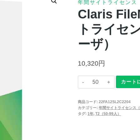
年間サイトライセンス
Claris F
トライセンス
ーザ）
10,320
円
Claris
カート
FileMaker
2025
商品コード:
22FA12SL2C2204
年
カテゴリー:
年間サイトライセンス（
間
タグ:
1年
,
T2（50-99人）
サ
イ
ト