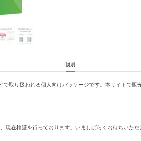
ラ
イ
セ
ン
ス
新
規
説明
1
年
（50-
どで取り扱われる個人向けパッケージです。本サイトで販
99
ユ
ー
ザ）
個
6対応については、現在検証を行っております。いましばらくお待