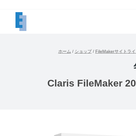
内
容
を
ス
キ
ッ
ホーム
/
ショップ
/
FileMakerサイトラ
プ
Claris FileMa