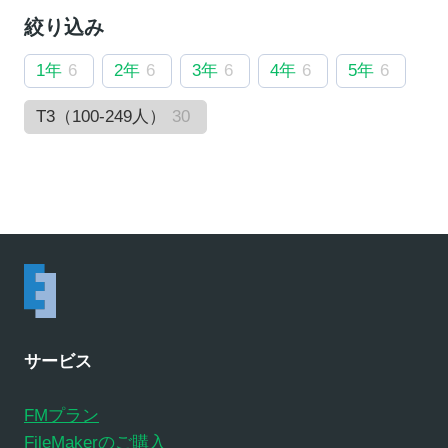
絞り込み
1年
6
2年
6
3年
6
4年
6
5年
6
T3（100-249人）
30
サービス
FMプラン
FileMakerのご購入