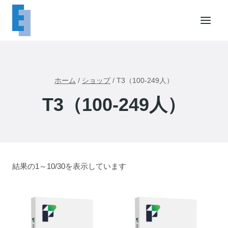
内
容
を
ス
キ
ッ
ホーム
/
ショップ
/
T3（100-249人）
プ
T3（100-249人）
結果の1～10/30を表示しています