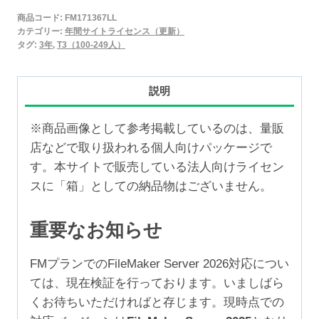
2025
商品コード:
FM171367LL
年
カテゴリー:
年間サイトライセンス（更新）
間
タグ:
3年
,
T3（100-249人）
サ
イ
説明
ト
ラ
※商品画像として参考掲載しているのは、量販
イ
店などで取り扱われる個人向けパッケージで
セ
す。本サイトで販売している法人向けライセン
ン
スに「箱」としての納品物はございません。
ス
更
重要なお知らせ
新
3
FMプランでのFileMaker Server 2026対応につい
年
ては、現在検証を行っております。いましばら
（100-
くお待ちいただければと存じます。現時点での
249