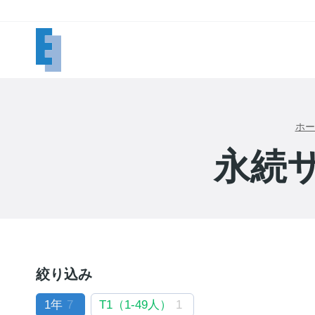
内
容
を
ス
キ
ッ
プ
ホー
永続
絞り込み
1年
7
T1（1-49人）
1