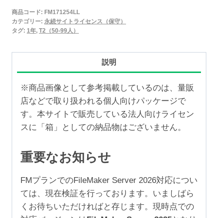
2025
商品コード:
FM171254LL
永
カテゴリー:
永続サイトライセンス（保守）
続
タグ:
1年
,
T2（50-99人）
サ
イ
説明
ト
ラ
※商品画像として参考掲載しているのは、量販
イ
店などで取り扱われる個人向けパッケージで
セ
す。本サイトで販売している法人向けライセン
ン
スに「箱」としての納品物はございません。
ス
保
重要なお知らせ
守
1
FMプランでのFileMaker Server 2026対応につい
年
ては、現在検証を行っております。いましばら
（50-
くお待ちいただければと存じます。現時点での
99