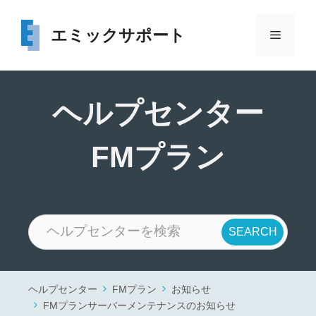
コ
ン
エミックサポート
メ
テ
ン
ニ
ツ
へ
ヘルプセンター
ス
ュ
キ
FMプラン
ッ
ー
プ
ヘルプセンター
FMプラン
お知らせ
FMプランサーバーメンテナンスのお知らせ