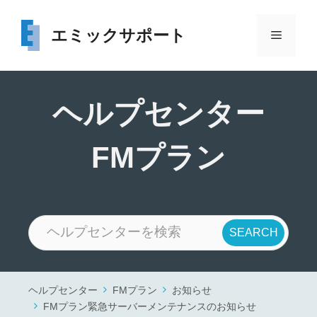
コ
ン
エミックサポート
メ
テ
ン
ニ
ツ
へ
ヘルプセンター
ス
ュ
キ
FMプラン
ッ
ー
プ
ヘルプセンター
FMプラン
お知らせ
FMプラン緊急サーバーメンテナンスのお知らせ