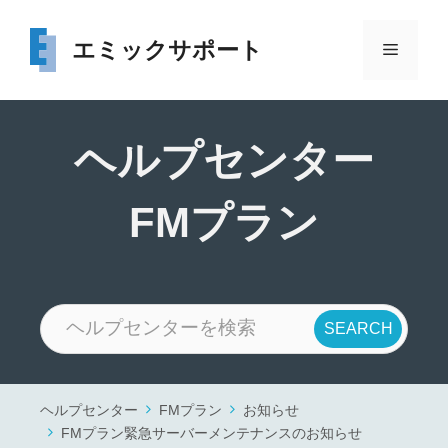
コ
ン
エミックサポート
メ
テ
ン
ニ
ツ
へ
ヘルプセンター
ス
ュ
キ
FMプラン
ッ
ー
プ
ヘルプセンター
FMプラン
お知らせ
FMプラン緊急サーバーメンテナンスのお知らせ