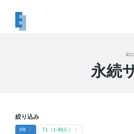
内
容
を
ス
キ
ッ
プ
ホー
永続
絞り込み
3年
7
T1（1-49人）
1