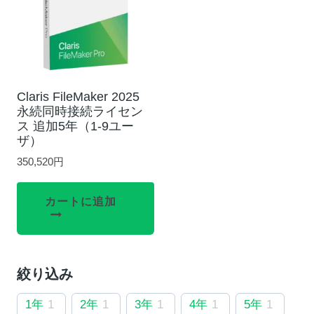
Claris FileMaker 2025
永続同時接続ライセン
ス 追加5年（1-9ユー
ザ）
350,520
円
カートに追加
絞り込み
1年
1
2年
1
3年
1
4年
1
5年
1