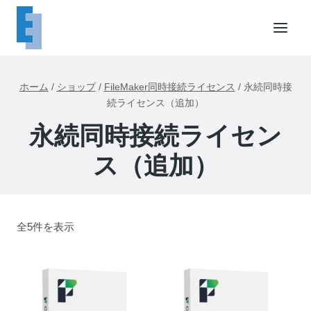
内
容
を
ス
キ
ホーム
/
ショップ
/
FileMaker同時接続ライセンス
/
永続同時接
ッ
続ライセンス（追加）
プ
永続同時接続ライセン
ス（追加）
全5件を表示