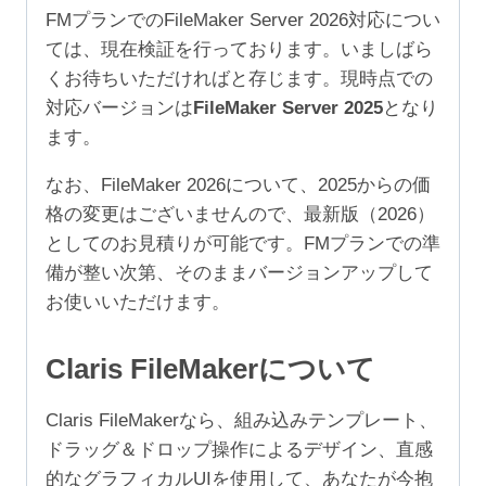
4
FMプランでのFileMaker Server 2026対応につい
年
ては、現在検証を行っております。いましばら
（ア
くお待ちいただければと存じます。現時点での
カ
対応バージョンは
FileMaker Server 2025
となり
デ
ます。
ミ
ッ
なお、FileMaker 2026について、2025からの価
ク/NPO
格の変更はございませんので、最新版（2026）
50-
としてのお見積りが可能です。FMプランでの準
99
備が整い次第、そのままバージョンアップして
ユ
お使いいただけます。
ー
ザ）
Claris FileMakerについて
個
Claris FileMakerなら、組み込みテンプレート、
ドラッグ＆ドロップ操作によるデザイン、直感
的なグラフィカルUIを使用して、あなたが今抱