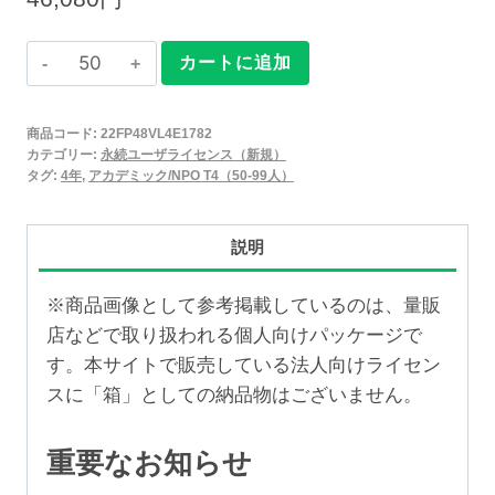
Claris
カートに追加
FileMaker
2025
商品コード:
22FP48VL4E1782
永
カテゴリー:
永続ユーザライセンス（新規）
続
タグ:
4年
,
アカデミック/NPO T4（50-99人）
ユ
ー
説明
ザ
ラ
※商品画像として参考掲載しているのは、量販
イ
店などで取り扱われる個人向けパッケージで
セ
す。本サイトで販売している法人向けライセン
ン
スに「箱」としての納品物はございません。
ス
新
重要なお知らせ
規