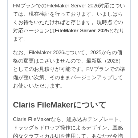
2
FMプランでのFileMaker Server 2026対応につい
年
ては、現在検証を行っております。いましばら
（ア
くお待ちいただければと存じます。現時点での
カ
対応バージョンは
FileMaker Server 2025
となり
デ
ます。
ミ
ッ
なお、FileMaker 2026について、2025からの価
ク/NPO
格の変更はございませんので、最新版（2026）
100-
としてのお見積りが可能です。FMプランでの準
249
備が整い次第、そのままバージョンアップして
ユ
お使いいただけます。
ー
ザ）
Claris FileMakerについて
個
Claris FileMakerなら、組み込みテンプレート、
ドラッグ＆ドロップ操作によるデザイン、直感
的なグラフィカルUIを使用して、あなたが今抱