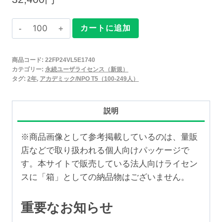
Claris
カートに追加
FileMaker
2025
商品コード:
22FP24VL5E1740
永
カテゴリー:
永続ユーザライセンス（新規）
続
タグ:
2年
,
アカデミック/NPO T5（100-249人）
ユ
ー
説明
ザ
ラ
※商品画像として参考掲載しているのは、量販
イ
店などで取り扱われる個人向けパッケージで
セ
す。本サイトで販売している法人向けライセン
ン
スに「箱」としての納品物はございません。
ス
新
重要なお知らせ
規