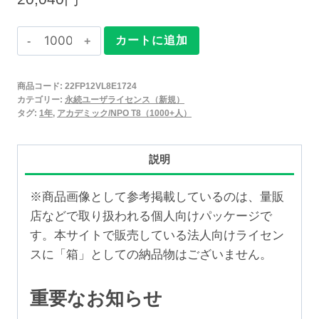
Claris
カートに追加
FileMaker
2025
商品コード:
22FP12VL8E1724
永
カテゴリー:
永続ユーザライセンス（新規）
続
タグ:
1年
,
アカデミック/NPO T8（1000+人）
ユ
ー
説明
ザ
ラ
※商品画像として参考掲載しているのは、量販
イ
店などで取り扱われる個人向けパッケージで
セ
す。本サイトで販売している法人向けライセン
ン
スに「箱」としての納品物はございません。
ス
新
重要なお知らせ
規