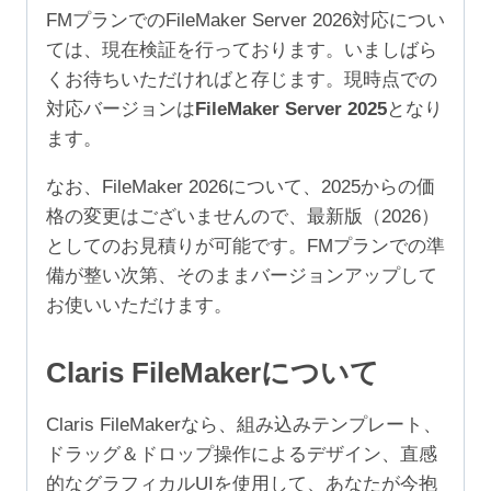
1
FMプランでのFileMaker Server 2026対応につい
年
ては、現在検証を行っております。いましばら
（ア
くお待ちいただければと存じます。現時点での
カ
対応バージョンは
FileMaker Server 2025
となり
デ
ます。
ミ
ッ
なお、FileMaker 2026について、2025からの価
ク/NPO
格の変更はございませんので、最新版（2026）
1,000+ユ
としてのお見積りが可能です。FMプランでの準
ー
備が整い次第、そのままバージョンアップして
ザ）
お使いいただけます。
個
Claris FileMakerについて
Claris FileMakerなら、組み込みテンプレート、
ドラッグ＆ドロップ操作によるデザイン、直感
的なグラフィカルUIを使用して、あなたが今抱