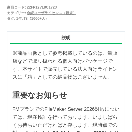
2025
商品コード:
22FP12VL8C1723
永
カテゴリー:
永続ユーザライセンス（新規）
続
タグ:
1年
,
T8（1000+人）
ユ
ー
説明
ザ
ラ
※商品画像として参考掲載しているのは、量販
イ
店などで取り扱われる個人向けパッケージで
セ
す。本サイトで販売している法人向けライセン
ン
スに「箱」としての納品物はございません。
ス
新
重要なお知らせ
規
1
FMプランでのFileMaker Server 2026対応につい
年
ては、現在検証を行っております。いましばら
（1,000+ユ
くお待ちいただければと存じます。現時点での
ー