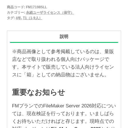
2025
商品コード:
FM171985LL
永
カテゴリー:
永続ユーザライセンス（保守）
続
タグ:
4年
,
T1（1-9人）
ユ
ー
説明
ザ
ラ
※商品画像として参考掲載しているのは、量販
イ
店などで取り扱われる個人向けパッケージで
セ
す。本サイトで販売している法人向けライセン
ン
スに「箱」としての納品物はございません。
ス
保
重要なお知らせ
守
4
FMプランでのFileMaker Server 2026対応につい
年
ては、現在検証を行っております。いましばら
（1-
くお待ちいただければと存じます。現時点での
9