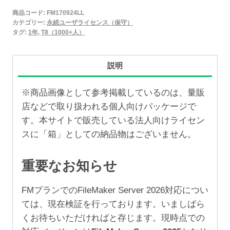
2025
商品コード:
FM170924LL
永
カテゴリー:
永続ユーザライセンス（保守）
続
タグ:
1年
,
T8（1000+人）
ユ
ー
説明
ザ
ラ
※商品画像として参考掲載しているのは、量販
イ
店などで取り扱われる個人向けパッケージで
セ
す。本サイトで販売している法人向けライセン
ン
スに「箱」としての納品物はございません。
ス
保
重要なお知らせ
守
1
FMプランでのFileMaker Server 2026対応につい
年
ては、現在検証を行っております。いましばら
（1,000+ユ
くお待ちいただければと存じます。現時点での
ー