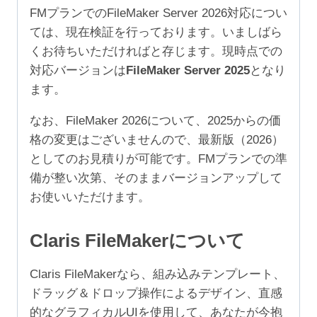
1
FMプランでのFileMaker Server 2026対応につい
年
ては、現在検証を行っております。いましばら
（ア
くお待ちいただければと存じます。現時点での
カ
対応バージョンは
FileMaker Server 2025
となり
デ
ます。
ミ
ッ
なお、FileMaker 2026について、2025からの価
ク/NPO
格の変更はございませんので、最新版（2026）
10-
としてのお見積りが可能です。FMプランでの準
24
備が整い次第、そのままバージョンアップして
ユ
お使いいただけます。
ー
ザ）
Claris FileMakerについて
個
Claris FileMakerなら、組み込みテンプレート、
ドラッグ＆ドロップ操作によるデザイン、直感
的なグラフィカルUIを使用して、あなたが今抱