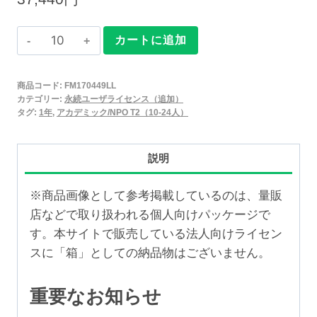
Claris
カートに追加
FileMaker
2025
商品コード:
FM170449LL
永
カテゴリー:
永続ユーザライセンス（追加）
続
タグ:
1年
,
アカデミック/NPO T2（10-24人）
ユ
ー
説明
ザ
ラ
※商品画像として参考掲載しているのは、量販
イ
店などで取り扱われる個人向けパッケージで
セ
す。本サイトで販売している法人向けライセン
ン
スに「箱」としての納品物はございません。
ス
追
重要なお知らせ
加