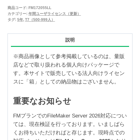
2025
商品コード:
FM172055LL
年
カテゴリー:
年間ユーザライセンス（更新）
間
タグ:
5年
,
T7（500-999人）
ユ
ー
説明
ザ
ラ
※商品画像として参考掲載しているのは、量販
イ
店などで取り扱われる個人向けパッケージで
セ
す。本サイトで販売している法人向けライセン
ン
スに「箱」としての納品物はございません。
ス
更
重要なお知らせ
新
5
FMプランでのFileMaker Server 2026対応につい
年
ては、現在検証を行っております。いましばら
（500-
くお待ちいただければと存じます。現時点での
999