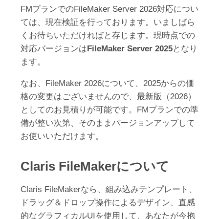
5
FMプランでのFileMaker Server 2026対応につい
年
ては、現在検証を行っております。いましばら
（ア
くお待ちいただければと存じます。現時点での
カ
対応バージョンは
FileMaker Server 2025
となり
デ
ます。
ミ
ッ
なお、FileMaker 2026について、2025からの価
ク/NPO
格の変更はございませんので、最新版（2026）
10-
としてのお見積りが可能です。FMプランでの準
24
備が整い次第、そのままバージョンアップして
ユ
お使いいただけます。
ー
ザ）
Claris FileMakerについて
個
Claris FileMakerなら、組み込みテンプレート、
ドラッグ＆ドロップ操作によるデザイン、直感
的なグラフィカルUIを使用して、あなたが今抱