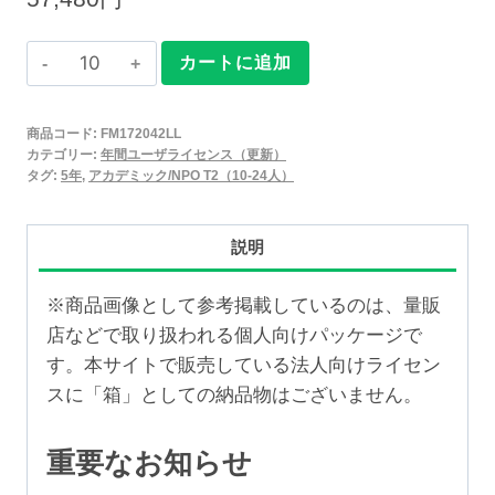
Claris
カートに追加
FileMaker
2025
商品コード:
FM172042LL
年
カテゴリー:
年間ユーザライセンス（更新）
間
タグ:
5年
,
アカデミック/NPO T2（10-24人）
ユ
ー
説明
ザ
ラ
※商品画像として参考掲載しているのは、量販
イ
店などで取り扱われる個人向けパッケージで
セ
す。本サイトで販売している法人向けライセン
ン
スに「箱」としての納品物はございません。
ス
更
重要なお知らせ
新