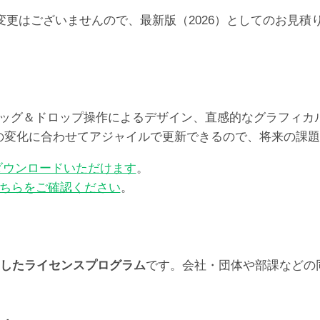
9
らの価格の変更はございませんので、最新版（2026）としての
ユ
ー
ザ）
個
レート、ドラッグ＆ドロップ操作によるデザイン、直感的なグラフ
ズの変化に合わせてアジャイルで更新できるので、将来の課
ダウンロードいただけます
。
ちらをご確認ください
。
したライセンスプログラム
です。会社・団体や部課などの