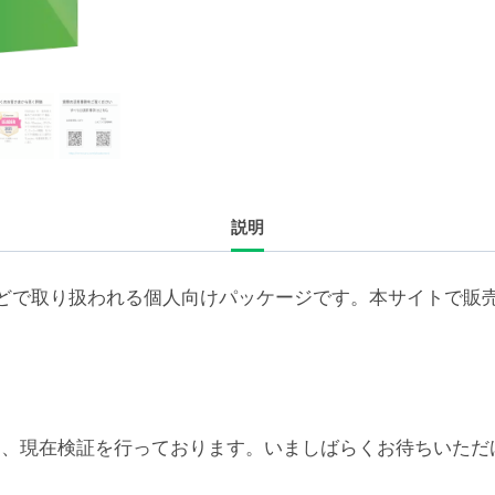
ラ
イ
セ
ン
ス
更
新
説明
4
年
（ア
どで取り扱われる個人向けパッケージです。本サイトで販
カ
デ
ミ
ッ
ク/NPO
6対応については、現在検証を行っております。いましばらくお待
1-