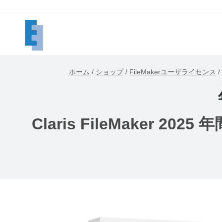
内
容
を
ス
キ
ホーム
/
ショップ
/
FileMakerユーザライセンス
/
ッ
プ
Claris FileMaker 