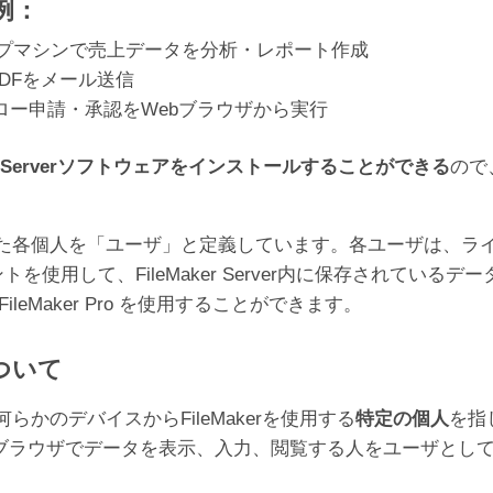
例：
スクトップマシンで売上データを分析・レポート作成
DFをメール送信
ロー申請・承認をWebブラウザから実行
ker Serverソフトウェアをインストールすることができる
ので
を「ユーザ」と定義しています。各ユーザは、ライセンスに含まれる
イアントを使用して、FileMaker Server内に保存されている
leMaker Pro を使用することができます。
ついて
かのデバイスからFileMakerを使用する
特定の個人
を指
、またはWebブラウザでデータを表示、入力、閲覧する人をユー