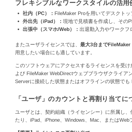
フレキシブルなワークスタイルの活用
社内（PC）：
FileMaker Proを用いてデ
外出先（iPad）：
現地で見積書を作成し、そのP
出張中（スマホ/Web）：
出退勤入力やワークフ
またユーザライセンスでは、
最大3台までFileMa
用意したい場合にも適しています。
このソフトウェアにアクセスするライセンスを受けた各個人
よび FileMaker WebDirectウェブブラウザクラ
Serverに接続した状態またはオフラインの状態でも Fi
「ユーザ」のカウントと再割り当てに
ユーザとは、契約組織（ライセンシー）に所属し、何ら
たり、iPad、iPhone、Windows、Mac