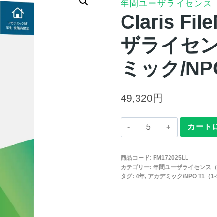
年間ユーザライセンス
Claris F
ザライセン
ミック/NP
49,320
円
Claris
カート
FileMaker
2025
商品コード:
FM172025LL
年
カテゴリー:
年間ユーザライセンス（
間
タグ:
4年
,
アカデミック/NPO T1（1
ユ
ー
ザ