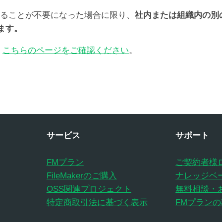
用することが不要になった場合に限り、
社内または組織内の別
ます。
、
こちらのページをご確認ください
。
サービス
サポート
FMプラン
ご契約者様
FileMakerのご購入
ナレッジベ
OSS関連プロジェクト
無料相談・
特定商取引法に基づく表示
FMプラン