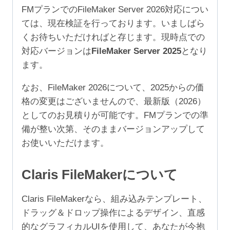
5
FMプランでのFileMaker Server 2026対応につい
年
ては、現在検証を行っております。いましばら
（ア
くお待ちいただければと存じます。現時点での
カ
対応バージョンは
FileMaker Server 2025
となり
デ
ます。
ミ
ッ
なお、FileMaker 2026について、2025からの価
ク/NPO
格の変更はございませんので、最新版（2026）
50-
としてのお見積りが可能です。FMプランでの準
99
備が整い次第、そのままバージョンアップして
ユ
お使いいただけます。
ー
ザ）
Claris FileMakerについて
個
Claris FileMakerなら、組み込みテンプレート、
ドラッグ＆ドロップ操作によるデザイン、直感
的なグラフィカルUIを使用して、あなたが今抱