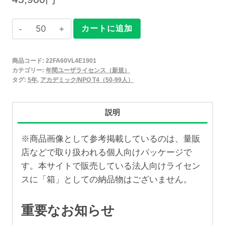
Claris
カートに追加
FileMaker
2025
商品コード:
22FA60VL4E1901
年
カテゴリー:
年間ユーザライセンス（新規）
間
タグ:
5年
,
アカデミック/NPO T4（50-99人）
ユ
ー
説明
ザ
ラ
※商品画像として参考掲載しているのは、量販
イ
店などで取り扱われる個人向けパッケージで
セ
す。本サイトで販売している法人向けライセン
ン
スに「箱」としての納品物はございません。
ス
新
重要なお知らせ
規