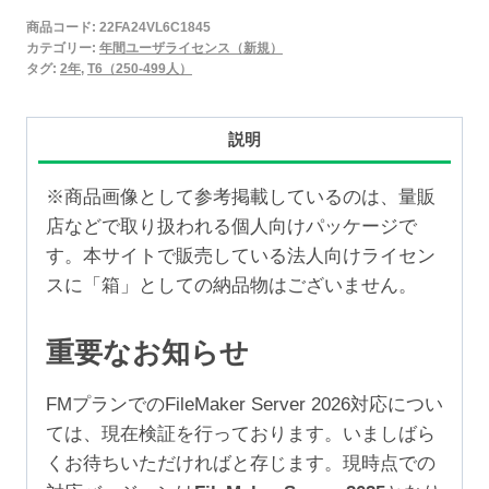
2025
商品コード:
22FA24VL6C1845
年
カテゴリー:
年間ユーザライセンス（新規）
間
タグ:
2年
,
T6（250-499人）
ユ
ー
説明
ザ
ラ
※商品画像として参考掲載しているのは、量販
イ
店などで取り扱われる個人向けパッケージで
セ
す。本サイトで販売している法人向けライセン
ン
スに「箱」としての納品物はございません。
ス
新
重要なお知らせ
規
2
FMプランでのFileMaker Server 2026対応につい
年
ては、現在検証を行っております。いましばら
（250-
くお待ちいただければと存じます。現時点での
499