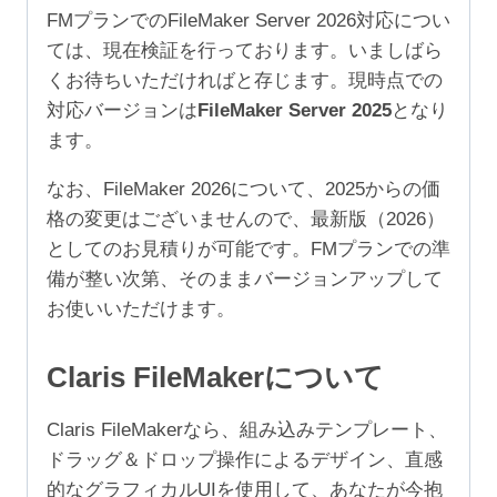
1
FMプランでのFileMaker Server 2026対応につい
年
ては、現在検証を行っております。いましばら
（ア
くお待ちいただければと存じます。現時点での
カ
対応バージョンは
FileMaker Server 2025
となり
デ
ます。
ミ
ッ
なお、FileMaker 2026について、2025からの価
ク/NPO
格の変更はございませんので、最新版（2026）
10-
としてのお見積りが可能です。FMプランでの準
24
備が整い次第、そのままバージョンアップして
ユ
お使いいただけます。
ー
ザ）
Claris FileMakerについて
個
Claris FileMakerなら、組み込みテンプレート、
ドラッグ＆ドロップ操作によるデザイン、直感
的なグラフィカルUIを使用して、あなたが今抱