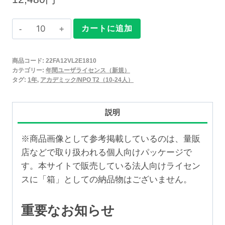
Claris
カートに追加
FileMaker
2025
商品コード:
22FA12VL2E1810
年
カテゴリー:
年間ユーザライセンス（新規）
間
タグ:
1年
,
アカデミック/NPO T2（10-24人）
ユ
ー
説明
ザ
ラ
※商品画像として参考掲載しているのは、量販
イ
店などで取り扱われる個人向けパッケージで
セ
す。本サイトで販売している法人向けライセン
ン
スに「箱」としての納品物はございません。
ス
新
重要なお知らせ
規