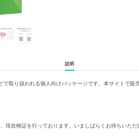
ラ
イ
セ
ン
ス
追
加
説明
5
年
（ア
どで取り扱われる個人向けパッケージです。本サイトで販
カ
デ
ミ
ッ
ク/NPO
6対応については、現在検証を行っております。いましばらくお待
500-