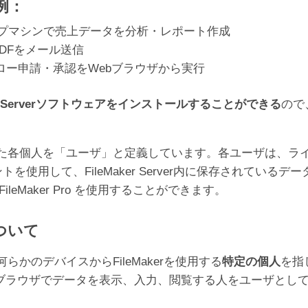
例：
スクトップマシンで売上データを分析・レポート作成
DFをメール送信
ロー申請・承認をWebブラウザから実行
ker Serverソフトウェアをインストールすることができる
ので
を「ユーザ」と定義しています。各ユーザは、ライセンスに含まれる
イアントを使用して、FileMaker Server内に保存されている
leMaker Pro を使用することができます。
ついて
かのデバイスからFileMakerを使用する
特定の個人
を指
、またはWebブラウザでデータを表示、入力、閲覧する人をユー