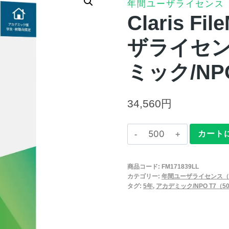
年間ユーザライセンス
Claris F
ザライセン
ミック/NPO
34,560
円
Claris
カート
FileMaker
2025
商品コード:
FM171839LL
年
カテゴリー:
年間ユーザライセンス（
間
タグ:
5年
,
アカデミック/NPO T7（50
ユ
ー
ザ