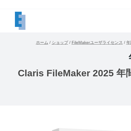
内
容
を
ス
キ
ホーム
/
ショップ
/
FileMakerユーザライセンス
/
年
ッ
プ
Claris FileMaker 