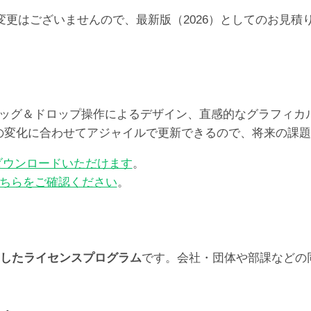
999
らの価格の変更はございませんので、最新版（2026）としての
ユ
ー
ザ）
個
レート、ドラッグ＆ドロップ操作によるデザイン、直感的なグラフ
ズの変化に合わせてアジャイルで更新できるので、将来の課
ダウンロードいただけます
。
ちらをご確認ください
。
したライセンスプログラム
です。会社・団体や部課などの