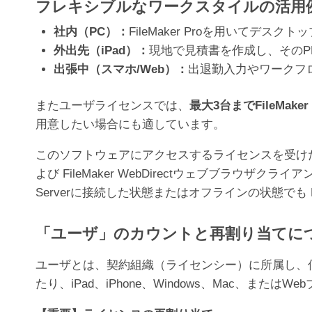
フレキシブルなワークスタイルの活用
社内（PC）：
FileMaker Proを用いてデ
外出先（iPad）：
現地で見積書を作成し、そのP
出張中（スマホ/Web）：
出退勤入力やワークフ
またユーザライセンスでは、
最大3台までFileMa
用意したい場合にも適しています。
このソフトウェアにアクセスするライセンスを受けた各個人
よび FileMaker WebDirectウェブブラウザクラ
Serverに接続した状態またはオフラインの状態でも Fi
「ユーザ」のカウントと再割り当てに
ユーザとは、契約組織（ライセンシー）に所属し、何ら
たり、iPad、iPhone、Windows、Mac