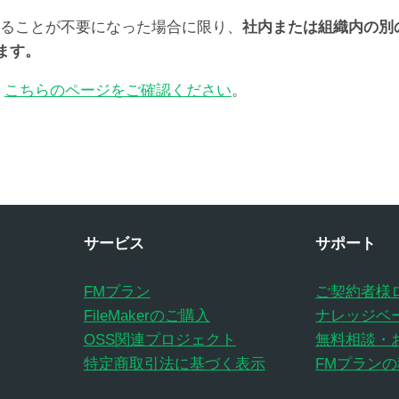
用することが不要になった場合に限り、
社内または組織内の別
ます。
、
こちらのページをご確認ください
。
サービス
サポート
FMプラン
ご契約者様
FileMakerのご購入
ナレッジベ
OSS関連プロジェクト
無料相談・
特定商取引法に基づく表示
FMプラン