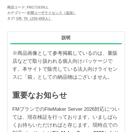
2025
商品コード:
FM171830LL
年
カテゴリー:
年間ユーザライセンス（追加）
間
タグ:
5年
,
T6（250-499人）
ユ
ー
説明
ザ
ラ
※商品画像として参考掲載しているのは、量販
イ
店などで取り扱われる個人向けパッケージで
セ
す。本サイトで販売している法人向けライセン
ン
スに「箱」としての納品物はございません。
ス
追
重要なお知らせ
加
5
FMプランでのFileMaker Server 2026対応につい
年
ては、現在検証を行っております。いましばら
（250-
くお待ちいただければと存じます。現時点での
499