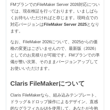
4
FMプランでのFileMaker Server 2026対応につい
年
ては、現在検証を行っております。いましばら
（ア
くお待ちいただければと存じます。現時点での
カ
対応バージョンは
FileMaker Server 2025
となり
デ
ます。
ミ
ッ
なお、FileMaker 2026について、2025からの価
ク/NPO
格の変更はございませんので、最新版（2026）
250-
としてのお見積りが可能です。FMプランでの準
499
備が整い次第、そのままバージョンアップして
ユ
お使いいただけます。
ー
ザ）
Claris FileMakerについて
個
Claris FileMakerなら、組み込みテンプレート、
ドラッグ＆ドロップ操作によるデザイン、直感
的なグラフィカルUIを使用して、あなたが今抱