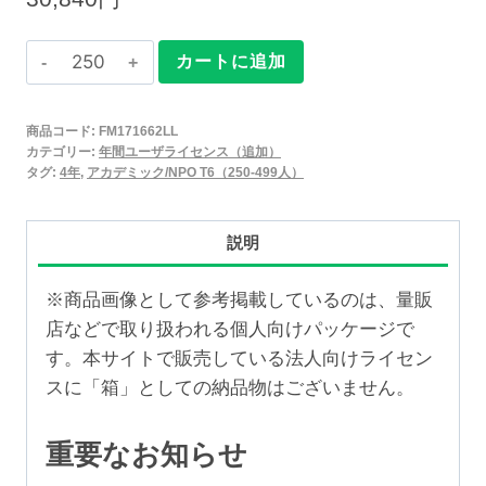
Claris
カートに追加
FileMaker
2025
商品コード:
FM171662LL
年
カテゴリー:
年間ユーザライセンス（追加）
間
タグ:
4年
,
アカデミック/NPO T6（250-499人）
ユ
ー
説明
ザ
ラ
※商品画像として参考掲載しているのは、量販
イ
店などで取り扱われる個人向けパッケージで
セ
す。本サイトで販売している法人向けライセン
ン
スに「箱」としての納品物はございません。
ス
追
重要なお知らせ
加