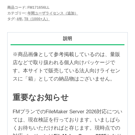
2025
商品コード:
FM171656LL
年
カテゴリー:
年間ユーザライセンス（追加）
間
タグ:
4年
,
T8（1000+人）
ユ
ー
説明
ザ
ラ
※商品画像として参考掲載しているのは、量販
イ
店などで取り扱われる個人向けパッケージで
セ
す。本サイトで販売している法人向けライセン
ン
スに「箱」としての納品物はございません。
ス
追
重要なお知らせ
加
4
FMプランでのFileMaker Server 2026対応につい
年
ては、現在検証を行っております。いましばら
（1,000+ユ
くお待ちいただければと存じます。現時点での
ー