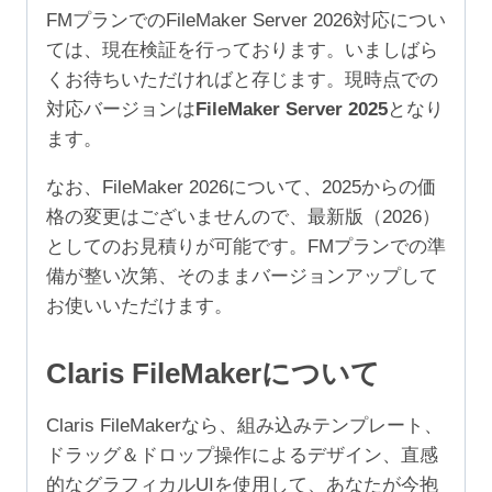
3
FMプランでのFileMaker Server 2026対応につい
年
ては、現在検証を行っております。いましばら
（ア
くお待ちいただければと存じます。現時点での
カ
対応バージョンは
FileMaker Server 2025
となり
デ
ます。
ミ
ッ
なお、FileMaker 2026について、2025からの価
ク/NPO
格の変更はございませんので、最新版（2026）
10-
としてのお見積りが可能です。FMプランでの準
24
備が整い次第、そのままバージョンアップして
ユ
お使いいただけます。
ー
ザ）
Claris FileMakerについて
個
Claris FileMakerなら、組み込みテンプレート、
ドラッグ＆ドロップ操作によるデザイン、直感
的なグラフィカルUIを使用して、あなたが今抱