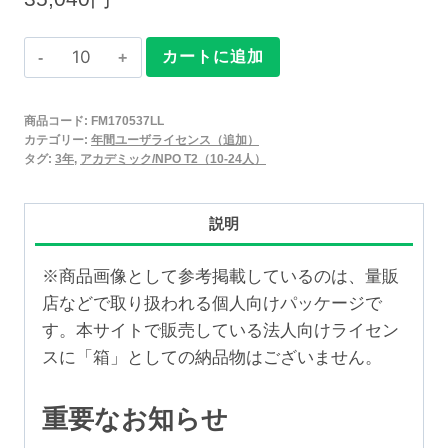
Claris
カートに追加
FileMaker
2025
商品コード:
FM170537LL
年
カテゴリー:
年間ユーザライセンス（追加）
間
タグ:
3年
,
アカデミック/NPO T2（10-24人）
ユ
ー
説明
ザ
ラ
※商品画像として参考掲載しているのは、量販
イ
店などで取り扱われる個人向けパッケージで
セ
す。本サイトで販売している法人向けライセン
ン
スに「箱」としての納品物はございません。
ス
追
重要なお知らせ
加