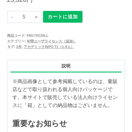
Claris
カートに追加
FileMaker
2025
商品コード:
FM170528LL
年
カテゴリー:
年間ユーザライセンス（追加）
間
タグ:
2年
,
アカデミック/NPO T1（1-9人）
ユ
ー
説明
ザ
ラ
※商品画像として参考掲載しているのは、量販
イ
店などで取り扱われる個人向けパッケージで
セ
す。本サイトで販売している法人向けライセン
ン
スに「箱」としての納品物はございません。
ス
追
重要なお知らせ
加