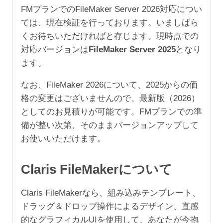
2
FMプランでのFileMaker Server 2026対応につい
年
ては、現在検証を行っております。いましばら
（ア
くお待ちいただければと存じます。現時点での
カ
対応バージョンは
FileMaker Server 2025
となり
デ
ます。
ミ
ッ
なお、FileMaker 2026について、2025からの価
ク/NPO
格の変更はございませんので、最新版（2026）
1-
としてのお見積りが可能です。FMプランでの準
9
備が整い次第、そのままバージョンアップして
ユ
お使いいただけます。
ー
ザ）
Claris FileMakerについて
個
Claris FileMakerなら、組み込みテンプレート、
ドラッグ＆ドロップ操作によるデザイン、直感
的なグラフィカルUIを使用して、あなたが今抱