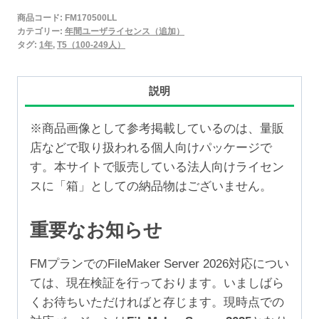
2025
商品コード:
FM170500LL
年
カテゴリー:
年間ユーザライセンス（追加）
間
タグ:
1年
,
T5（100-249人）
ユ
ー
説明
ザ
ラ
※商品画像として参考掲載しているのは、量販
イ
店などで取り扱われる個人向けパッケージで
セ
す。本サイトで販売している法人向けライセン
ン
スに「箱」としての納品物はございません。
ス
追
重要なお知らせ
加
1
FMプランでのFileMaker Server 2026対応につい
年
ては、現在検証を行っております。いましばら
（100-
くお待ちいただければと存じます。現時点での
249