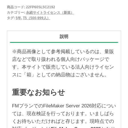
2025
商品コード:
22FP60SL5C2192
永
カテゴリー:
永続サイトライセンス（新規）
続
タグ:
5年
,
T5（500-999人）
サ
イ
説明
ト
ラ
※商品画像として参考掲載しているのは、量販
イ
店などで取り扱われる個人向けパッケージで
セ
す。本サイトで販売している法人向けライセン
ン
スに「箱」としての納品物はございません。
ス
新
重要なお知らせ
規
5
FMプランでのFileMaker Server 2026対応につい
年
ては、現在検証を行っております。いましばら
（500-
くお待ちいただければと存じます。現時点での
999