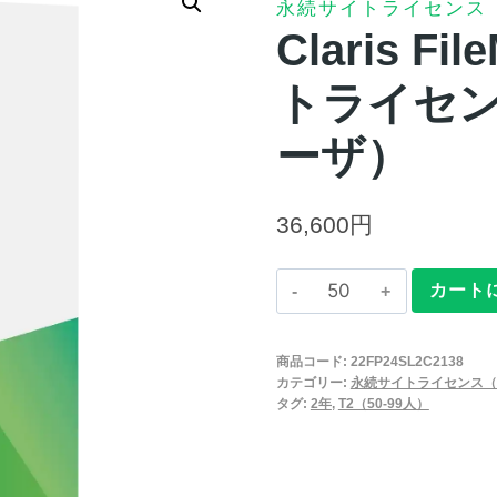
永続サイトライセンス
Claris F
トライセンス
ーザ）
36,600
円
Claris
カート
FileMaker
2025
商品コード:
22FP24SL2C2138
永
カテゴリー:
永続サイトライセンス（
続
タグ:
2年
,
T2（50-99人）
サ
イ
ト