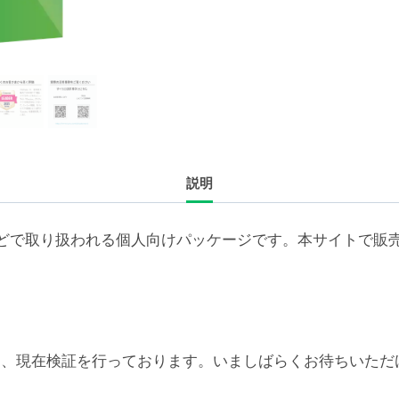
ラ
イ
セ
ン
ス
新
規
説明
2
年
（50-
どで取り扱われる個人向けパッケージです。本サイトで販
99
ユ
ー
ザ）
個
6対応については、現在検証を行っております。いましばらくお待