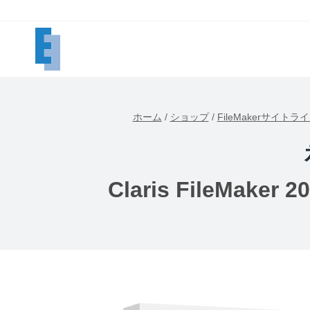
内
容
を
ス
キ
ッ
ホーム
/
ショップ
/
FileMakerサイトラ
プ
Claris FileMa