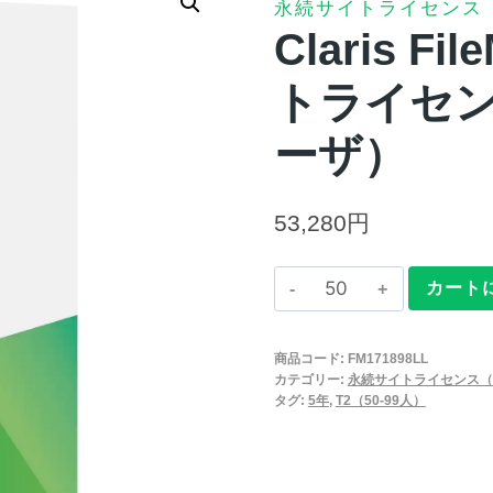
永続サイトライセンス
Claris F
トライセンス
ーザ）
53,280
円
Claris
カート
FileMaker
2025
商品コード:
FM171898LL
永
カテゴリー:
永続サイトライセンス（
続
タグ:
5年
,
T2（50-99人）
サ
イ
ト