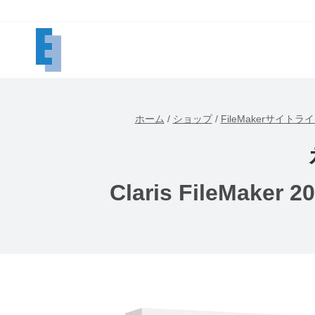
内
容
を
ス
キ
ッ
ホーム
/
ショップ
/
FileMakerサイトラ
プ
Claris FileMa