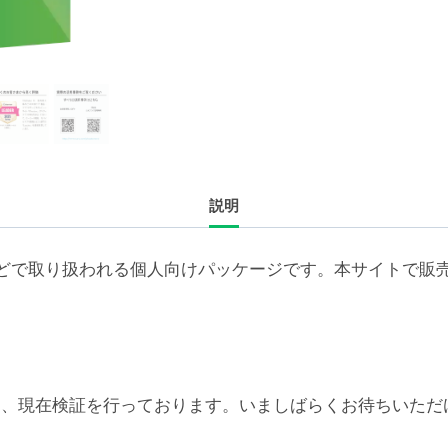
ラ
イ
セ
ン
ス
追
加
説明
5
年
（50-
どで取り扱われる個人向けパッケージです。本サイトで販
99
ユ
ー
ザ）
個
6対応については、現在検証を行っております。いましばらくお待