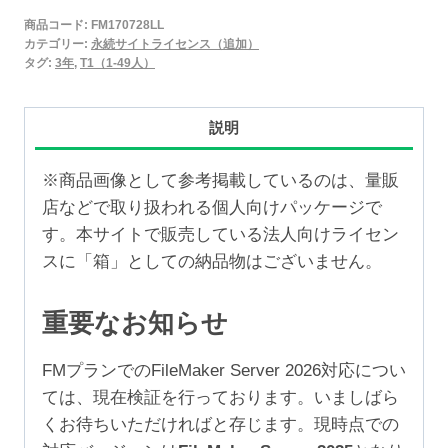
2025
商品コード:
FM170728LL
永
カテゴリー:
永続サイトライセンス（追加）
続
タグ:
3年
,
T1（1-49人）
サ
イ
説明
ト
ラ
※商品画像として参考掲載しているのは、量販
イ
店などで取り扱われる個人向けパッケージで
セ
す。本サイトで販売している法人向けライセン
ン
スに「箱」としての納品物はございません。
ス
追
重要なお知らせ
加
3
FMプランでのFileMaker Server 2026対応につい
年
ては、現在検証を行っております。いましばら
（1-
くお待ちいただければと存じます。現時点での
49