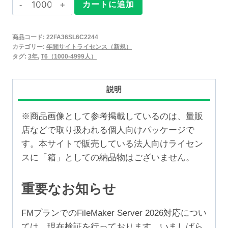
Claris
カートに追加
FileMaker
2025
商品コード:
22FA36SL6C2244
年
カテゴリー:
年間サイトライセンス（新規）
間
タグ:
3年
,
T6（1000-4999人）
サ
イ
説明
ト
ラ
※商品画像として参考掲載しているのは、量販
イ
店などで取り扱われる個人向けパッケージで
セ
す。本サイトで販売している法人向けライセン
ン
スに「箱」としての納品物はございません。
ス
新
重要なお知らせ
規
3
FMプランでのFileMaker Server 2026対応につい
年
ては、現在検証を行っております。いましばら