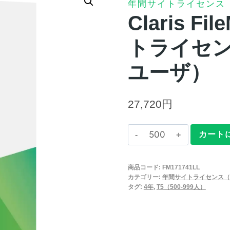
年間サイトライセンス
Claris F
トライセンス
ユーザ）
27,720
円
Claris
カート
FileMaker
2025
商品コード:
FM171741LL
年
カテゴリー:
年間サイトライセンス（
間
タグ:
4年
,
T5（500-999人）
サ
イ
ト