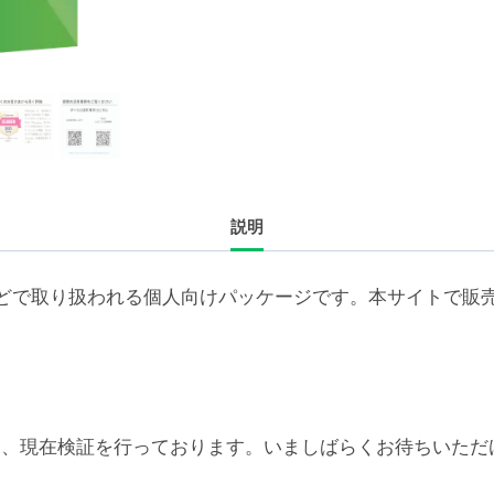
ラ
イ
セ
ン
ス
追
加
説明
4
年
（500-
どで取り扱われる個人向けパッケージです。本サイトで販
999
ユ
ー
ザ）
個
6対応については、現在検証を行っております。いましばらくお待