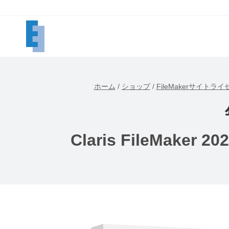
内
容
を
ス
キ
ッ
ホーム
/
ショップ
/
FileMakerサイトラ
プ
Claris FileMak