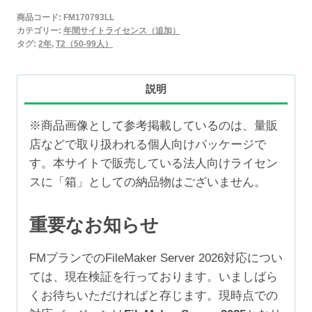
2025
商品コード:
FM170793LL
年
カテゴリー:
年間サイトライセンス（追加）
間
タグ:
2年
,
T2（50-99人）
サ
イ
説明
ト
ラ
※商品画像として参考掲載しているのは、量販
イ
店などで取り扱われる個人向けパッケージで
セ
す。本サイトで販売している法人向けライセン
ン
スに「箱」としての納品物はございません。
ス
追
重要なお知らせ
加
2
FMプランでのFileMaker Server 2026対応につい
年
ては、現在検証を行っております。いましばら
（50-
くお待ちいただければと存じます。現時点での
99