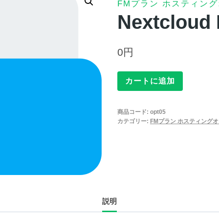
FMプラン ホスティン
Nextcloud 
0
円
Nextcloud
カートに追加
Files
個
商品コード:
opt05
カテゴリー:
FMプラン ホスティング
説明