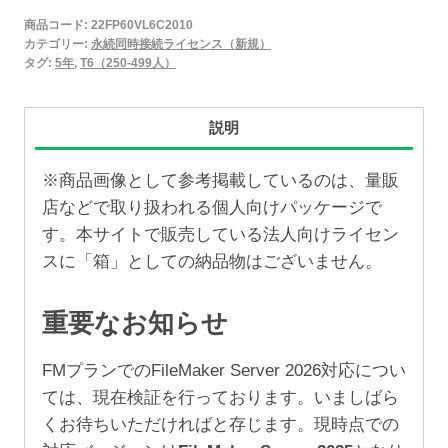
2025
商品コード:
22FP60VL6C2010
永
カテゴリー:
永続同時接続ライセンス（新規）
続
タグ:
5年
,
T6（250-499人）
同
時
説明
接
続
※商品画像として参考掲載しているのは、量販
ラ
店などで取り扱われる個人向けパッケージで
イ
す。本サイトで販売している法人向けライセン
セ
スに「箱」としての納品物はございません。
ン
ス
重要なお知らせ
新
規
FMプランでのFileMaker Server 2026対応につい
5
ては、現在検証を行っております。いましばら
年
くお待ちいただければと存じます。現時点での
（250-