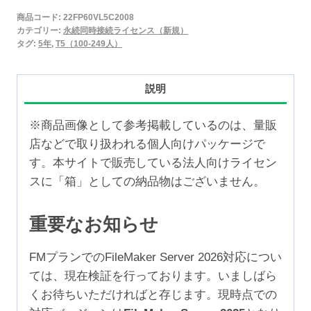
2025
商品コード:
22FP60VL5C2008
永
カテゴリー:
永続同時接続ライセンス（新規）
続
タグ:
5年
,
T5（100-249人）
同
時
説明
接
続
※商品画像として参考掲載しているのは、量販
ラ
店などで取り扱われる個人向けパッケージで
イ
す。本サイトで販売している法人向けライセン
セ
スに「箱」としての納品物はございません。
ン
ス
重要なお知らせ
新
規
FMプランでのFileMaker Server 2026対応につい
5
ては、現在検証を行っております。いましばら
年
くお待ちいただければと存じます。現時点での
（100-