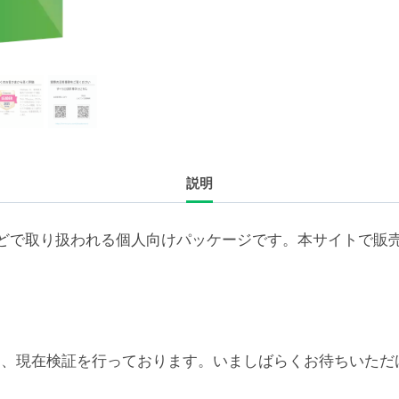
続
ラ
イ
セ
ン
ス
新
説明
規
4
年
どで取り扱われる個人向けパッケージです。本サイトで販
（500-
999
ユ
ー
ザ）
6対応については、現在検証を行っております。いましばらくお待
個