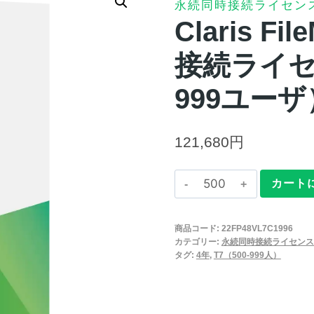
永続同時接続ライセン
Claris Fi
接続ライセン
999ユーザ
121,680
円
Claris
カート
FileMaker
2025
商品コード:
22FP48VL7C1996
永
カテゴリー:
永続同時接続ライセンス
続
タグ:
4年
,
T7（500-999人）
同
時
接