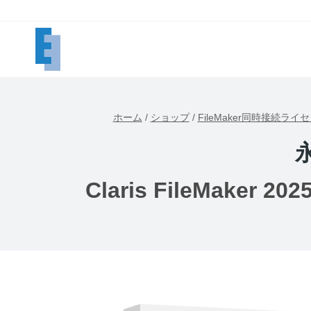
内
容
を
ス
キ
ッ
ホーム
/
ショップ
/
FileMaker同時接続ライ
プ
Claris FileMak