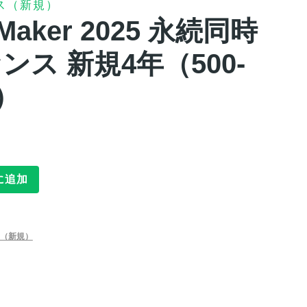
ス（新規）
leMaker 2025 永続同時
ス 新規4年（500-
）
に追加
（新規）