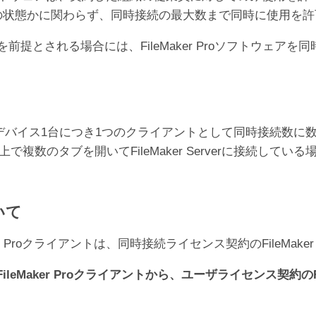
オフラインの状態かに関わらず、同時接続の最大数まで同時に使用
er Proの利用を前提とされる場合には、FileMaker Proソ
デバイス1台につき1つのクライアントとして同時接続数に
で複数のタブを開いてFileMaker Serverに接続している
いて
 Proクライアントは、同時接続ライセンス契約のFileMake
Maker Proクライアントから、ユーザライセンス契約のFil