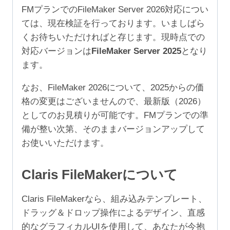
規
FMプランでのFileMaker Server 2026対応につい
4
ては、現在検証を行っております。いましばら
年
くお待ちいただければと存じます。現時点での
（ア
対応バージョンは
FileMaker Server 2025
となり
カ
ます。
デ
ミ
なお、FileMaker 2026について、2025からの価
ッ
格の変更はございませんので、最新版（2026）
ク/NPO
としてのお見積りが可能です。FMプランでの準
50-
備が整い次第、そのままバージョンアップして
99
お使いいただけます。
ユ
ー
Claris FileMakerについて
ザ）
個
Claris FileMakerなら、組み込みテンプレート、
ドラッグ＆ドロップ操作によるデザイン、直感
的なグラフィカルUIを使用して、あなたが今抱