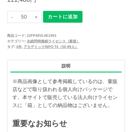
Claris
カートに追加
FileMaker
2025
商品コード:
22FP48VL4E1991
永
カテゴリー:
永続同時接続ライセンス（新規）
続
タグ:
4年
,
アカデミック/NPO T4（50-99人）
同
時
説明
接
続
※商品画像として参考掲載しているのは、量販
ラ
店などで取り扱われる個人向けパッケージで
イ
す。本サイトで販売している法人向けライセン
セ
スに「箱」としての納品物はございません。
ン
ス
重要なお知らせ
新