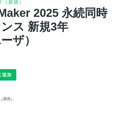
ス（新規）
leMaker 2025 永続同時
ンス 新規3年
+ユーザ）
に追加
（新規）