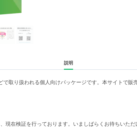
続
ラ
イ
セ
ン
ス
新
説明
規
3
年
どで取り扱われる個人向けパッケージです。本サイトで販
（1,000+ユ
ー
ザ）
個
6対応については、現在検証を行っております。いましばらくお待