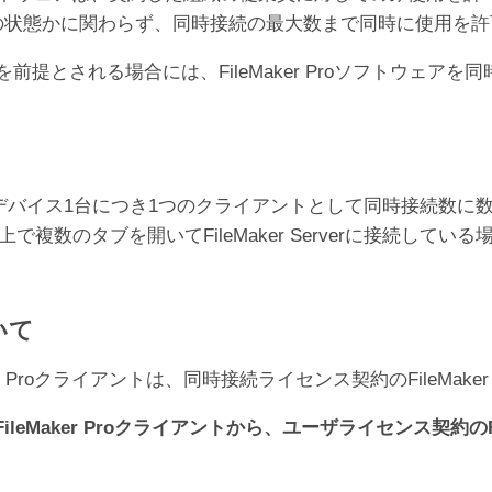
オフラインの状態かに関わらず、同時接続の最大数まで同時に使用
er Proの利用を前提とされる場合には、FileMaker Proソ
デバイス1台につき1つのクライアントとして同時接続数に
で複数のタブを開いてFileMaker Serverに接続している
いて
 Proクライアントは、同時接続ライセンス契約のFileMake
Maker Proクライアントから、ユーザライセンス契約のFil