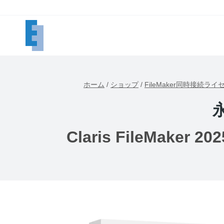
内
容
を
ス
キ
ッ
ホーム
/
ショップ
/
FileMaker同時接続ライ
プ
Claris FileMak