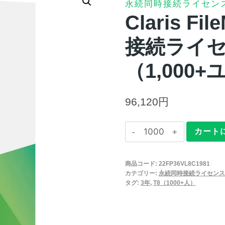
永続同時接続ライセン
Claris Fi
接続ライセ
（1,000
96,120
円
Claris
カート
FileMaker
2025
商品コード:
22FP36VL8C1981
永
カテゴリー:
永続同時接続ライセンス
続
タグ:
3年
,
T8（1000+人）
同
時
接