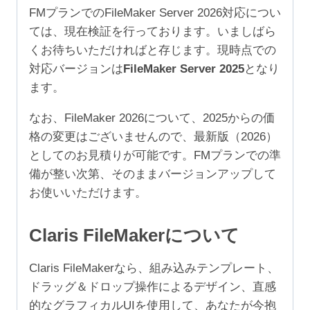
規
FMプランでのFileMaker Server 2026対応につい
3
ては、現在検証を行っております。いましばら
年
くお待ちいただければと存じます。現時点での
（ア
対応バージョンは
FileMaker Server 2025
となり
カ
ます。
デ
ミ
なお、FileMaker 2026について、2025からの価
ッ
格の変更はございませんので、最新版（2026）
ク/NPO
としてのお見積りが可能です。FMプランでの準
50-
備が整い次第、そのままバージョンアップして
99
お使いいただけます。
ユ
ー
Claris FileMakerについて
ザ）
個
Claris FileMakerなら、組み込みテンプレート、
ドラッグ＆ドロップ操作によるデザイン、直感
的なグラフィカルUIを使用して、あなたが今抱