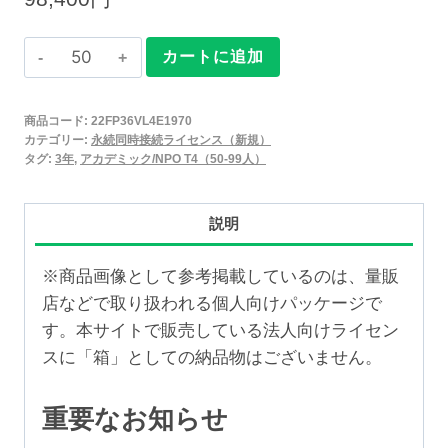
Claris
カートに追加
FileMaker
2025
商品コード:
22FP36VL4E1970
永
カテゴリー:
永続同時接続ライセンス（新規）
続
タグ:
3年
,
アカデミック/NPO T4（50-99人）
同
時
説明
接
続
※商品画像として参考掲載しているのは、量販
ラ
店などで取り扱われる個人向けパッケージで
イ
す。本サイトで販売している法人向けライセン
セ
スに「箱」としての納品物はございません。
ン
ス
重要なお知らせ
新