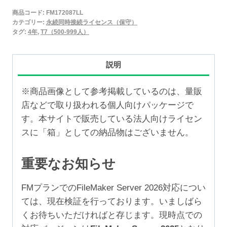
2025
商品コード:
FM172087LL
永
カテゴリー:
永続同時接続ライセンス（保守）
続
タグ:
4年
,
T7（500-999人）
同
時
説明
接
続
※商品画像として参考掲載しているのは、量販
ラ
店などで取り扱われる個人向けパッケージで
イ
す。本サイトで販売している法人向けライセン
セ
スに「箱」としての納品物はございません。
ン
ス
重要なお知らせ
保
守
FMプランでのFileMaker Server 2026対応につい
4
ては、現在検証を行っております。いましばら
年
くお待ちいただければと存じます。現時点での
（500-